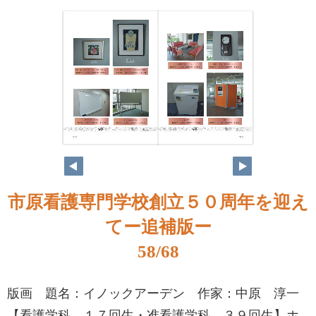
市原看護専門学校創立５０周年を迎え
てー追補版ー
58/68
版画 題名：イノックアーデン 作家：中原 淳一
【看護学科 １７回生・准看護学科 ３９回生】ホ