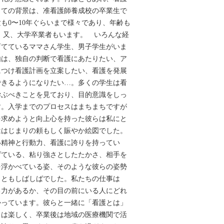
しての背景は、准看護師養成校の卒業生で
も0〜10年ぐらいまで様々であり、年齢も
広く、又、大学卒業者もいます。 いろんな経
育てているママさん学生、男子学生がいま
由は、独自の判断で看護にあたりたい、ア
につけ看護計画を立案したい、看護を発展
できるようになりたい…。多くの学生は看
学ぶべきことを見ており、目的意識をしっ
す。入学までのプロセスはまちまちですが
を求めようと向上心を持った彼らは私にと
ははじまりの頼もしく賑やか絵図でした。
い精神と行動力、看護に誇りを持ってい
げている、粘り強さとしたたかさ、相手を
を浮かべている姿、そのような彼らの姿勢
こともしばしばでした。私たちの仕事は
る力があるか、その目の前にいる人にどれ
かっています。彼らと一緒に「看護とは」
々は楽しく、卒業後は地域の医療機関で活