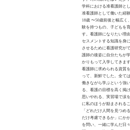
学科における准看護師と
准看護師として働いた経験
18歳 〜50歳前後と幅
験を持つもの、子どもを
す。看護師になりたい理
セスメントする知識を身
させるために看護研究が
護師の後姿に自分たちが
かりもって入学してきま
看護師に求められる資質
って、新鮮でした。全て
働きながら学ぶという強
る、看護の目標を高く掲
思いやれる、実習場で涙
に私のほうが励まされる
「どれだけ人間を見つめ
だけ考慮できるか」にか
を問い、一緒に学んだ日