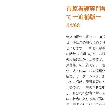
市原看護専門
てー追補版ー
44/68
創立50周年に寄せて 創
日、今回この機会にめぐ
とにします。 私と市原看
に転居して間もなく、八
の応援に出かけた時です
員募集」の広告です。 
化、人々のニ―ズの多様
断力、リーダーシップ、
した。必然、看護教育に
たのです。 看護学科(2
し、私はその教育に携わら
は、校合に入りきれず隣
す。時の流れとはいえ少