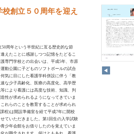
学校創立５０周年を迎え
立50周年という半世紀に亙る歴史的な節
り逢えたことに感謝しつつ記憶をたどるこ
護専門学校との出会いは、平成5年、市原
幡運動公園に子どものソフトボールの試合
。何気に目にした看護学科併設に伴う「教
急速な少子高齢化、医療の高度化、高学歴
化等により看護には高度な技術、知識、判
創造性が求められるようになってきていま
もこれらのことを教育することが求められ
年課程)は開設準備室を経て平成7年に開校
せていただきました。第1回生の入学試験
の青少年会館をお借りしたのを覚えていま
子化が懸念されます。何はともあれ、看護