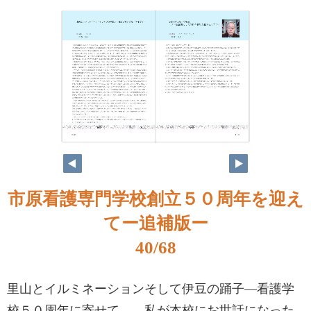
市原看護専門学校創立５０周年を迎え
てー追補版ー
40/68
里山とイルミネーションそして伊豆の踊子―看護学
校５０周年に寄せて― 私が本校にお世話になった