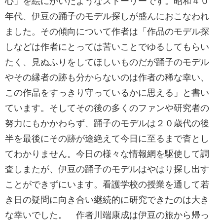
心」を絵にかいたようなストーリーです。昭和４０
年代、伊豆の踊子のモデル探しが盛んにおこなわれ
ました。その傾向について作者は「作品のモデル探
しなどは作者にとっては苦いことでゆるしてもらい
たく、見ぬふりをしてほしいものだが踊子のモデル
やその縁者の跡も分からないのは作者の稀な幸い、
この作品をすっきり守っているかに思える」と書い
ています。そしてその後の多くのファンや研究者の
努力にもかかわらず、踊子のモデルは２０歳代の後
半を最後にその跡が途絶えて今日に至るまで杳とし
てわかりません。今日の様々な情報網を駆使して調
査しまたが、伊豆の踊子のモデルはやはり探し出す
ことができずにいます。看護学校の授業を通して若
き日の疑問に向き合い継続的に研究できたのは大き
な幸いでした。 作者川端康成は伊豆の旅から帰っ