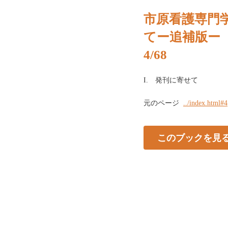
市原看護専門
てー追補版ー
4/68
I. 発刊に寄せて
元のページ
../index.html#4
このブックを見