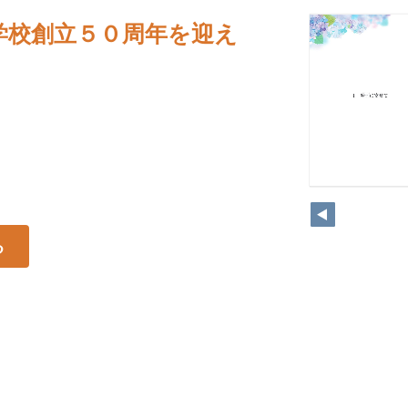
学校創立５０周年を迎え
る