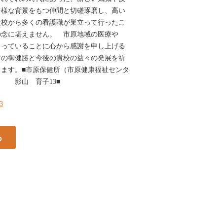
多様な背景をもつ仲間と切磋琢磨し、高い
貴校から多くの看護職が巣立って行ったこ
の念に堪えません。 市原地域の医療や
さっていることに心から感謝を申し上げる
方の御健勝と今後の貴校の益々の発展を祈
ます。■市原保健所（市原健康福祉センタ
 影山 育子13■
13
る