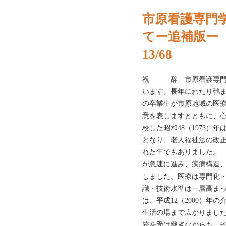
市原看護専門
てー追補版ー
13/68
祝 辞 市原看護専門学
います。長年にわたり弛
の卒業生が市原地域の医
意を表しますとともに、
校した昭和48（1973）
となり、老人福祉法の改正
れた年でもありました。
が急速に進み、疾病構造
しました。医療は専門化
識・技術水準は一層高ま
は、平成12（2000）年
生活の場まで広がりまし
統を受け継ぎながらも、